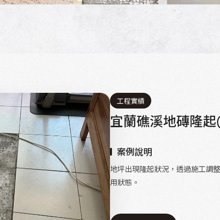
工程實績
宜蘭礁溪地磚隆起(40
案例說明
地坪出現隆起狀況，透過施工調
用狀態。