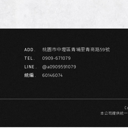
ADD .
桃園市中壢區青埔里青商路59號
TEL .
0909-671079
LINE .
@a0909591079
統編 .
60146074
C
本公司提供統一